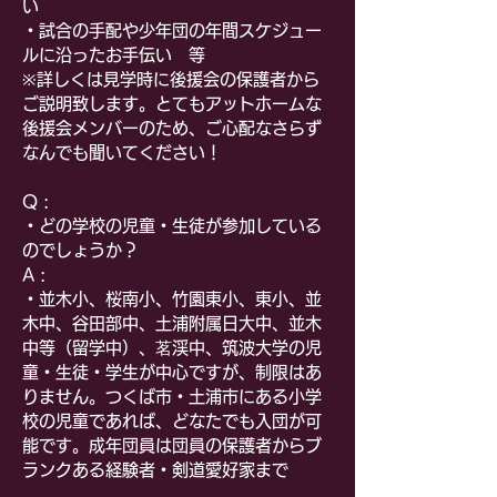
い
・試合の手配や少年団の年間スケジュー
ルに沿ったお手伝い 等
​※詳しくは見学時に後援会の保護者から
ご説明致します。とてもアットホームな
後援会メンバーのため、ご心配なさらず
なんでも聞いてください！
Q :
・どの学校の児童・生徒が参加している
のでしょうか？
A :
・並木小、桜南小、竹園東小、東小、並
木中、谷田部中、土浦附属日大中、並木
中等（留学中）、茗渓中、筑波大学の児
童・生徒・学生が中心ですが、制限はあ
りません。つくば市・土浦市にある小学
校の児童であれば、どなたでも入団が可
能です。成年団員は団員の保護者からブ
ランクある経験者・剣道愛好家まで