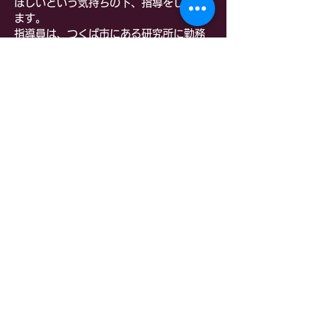
ほしいという気持ちの下、指導をしてい
ます。
指導員は
、つくば市にある研究所に勤務
する研究者の皆さんやつくば市に勤務す
る社会人が中心です。お子様達が剣道を
楽しみながら上達していくよう優しさと
厳しさ双方を大切に愛情を持って指導を
行なっています。
Q :
・指導員の皆様はどのような方々でしょ
うか？
A :
・
本業は研究者、医師（茨城県剣道連盟
アドバイザー）等の指導者も在籍し、稽
古後の「論語」音読や「郷中教育（幅広
い体験講座）」の取り入れ等
、
剣道だけ
ではない指導や運営方針につながってい
ます。また指導者全員が研修を受けた有
資格者（JSPO公認コーチングアシスタン
ト取得）です。居合道茨城県大会四段の