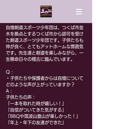
自燈剣道スポーツ少年団は、つくば市並
木を拠点とするつくば市から認可を受け
た剣道スポーツ少年団です。子供たちも
仲が良く、とてもアットホームな雰囲気
です。先生達と剣道を楽しみながら、一
生懸命日々の稽古に臨んでいます。
Q :
・子供たちや保護者からは自燈について
どのような声が上がっていますか？
A :
子供たちの声：
「一本を取れた時が嬉しい！」
「自信がついてきた気がする」
「
BBQや筑波山登山
が楽しかった！」
「
年上・年下の友達ができた」